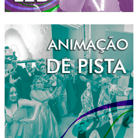
ANIMAÇÃO DE PISTA
Uma equipe especializada de animadancers abre a
pista da sua festa e coloca todos os seus convidados
para dançar!
Ninguém fica parado e a pista permanece sempre
cheia! Além de quebrar aquele gelo inicial de qualquer
evento, os animadancers garantem o sucesso no
quesito animação da sua festa!
Para mais informações, entre em contato com a
gente!