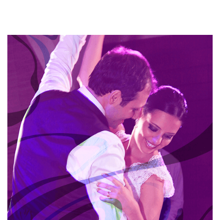
DANÇA DOS NOIVOS
A dança dos noivos é a primeira dança dos recém-
casados. É algo tradicional que com o passar dos
anos se reinventou. Os noivos foram ficando mais
ousados, diversos ritmos e coreografias agora fazem
parte dos possíveis repertório de dança dos noivos.
SAIBA MAIS