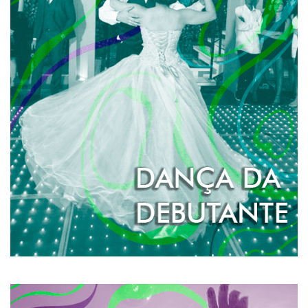
DANÇA DA DEBUTANTE
A palavra debutante tem origem no francês e significa
“nova mulher”. É a transição para a amadurecência,
deixando pra traz a menina e transformando- se em
mulher. E essa transformação deve ser marcante. Deve
ser especial. E deve chamar a atenção de todos para
você: menina mulher.
SAIBA MAIS