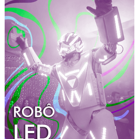
ROBÔ DE LED
O Robô de LED é a atração ideal para deixar
inesquecível a pista de dança da sua festa. Todos vão
querer dançar e tirar fotos com um de nossos Robôzões
de LED.
Com mais de 2 metros e vinte de altura o Robô de LED
chega na pista causando impacto, não tem como ele
passar despercebido!
Um robô gigante que dança, é iluminado e solta
fumaça. É muito irado. A hora do robô é um agito só!
SAIBA MAIS