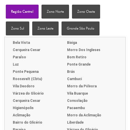
Região Central
Zona Norte
Zona Oeste
Zona Sul
Zona Leste
Grande São Paulo
Bela Vista
Bixiga
Cerqueira Cesar
Morro Dos Ingleses
ParaÍso
Bom Retiro
Luz
Ponte Grande
Ponte Pequena
Brás
Roosevelt (Cbtu)
Cambuci
Vila Deodoro
Morro da Pólvora
Várzea do Glicério
Vila Buarque
Cerqueira Cesar
Consolação
Higienópolis
Pacaembu
Aclimação
Morro da Aclimação
Bairro do Glicério
Liberdade
Paraíso
Várzea do Glicério