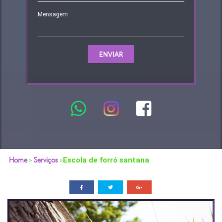
Home
»
Serviços
»
Escola de forró santana