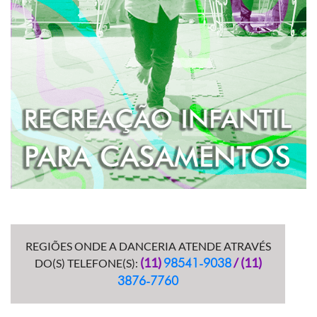
evento.
Jogos, brincadeiras e atividades são realizadas
com as crianças nesse espaço kids que é super
agradável e aconchegante para os pequeninos.
SAIBA MAIS
REGIÕES ONDE A DANCERIA ATENDE ATRAVÉS
(11)
/ (11)
98541-9038
DO(S) TELEFONE(S):
3876-7760