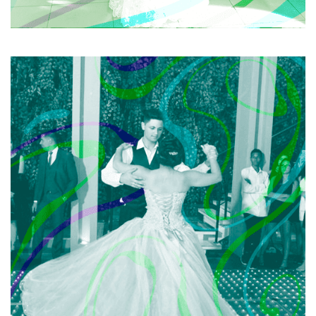
DANÇA DA DEBUTANTE
A palavra debutante tem origem no francês e significa
“nova mulher”. É a transição para a amadurecência,
deixando pra traz a menina e transformando- se em
mulher. E essa transformação deve ser marcante. Deve
ser especial. E deve chamar a atenção de todos para
você: menina mulher.
SAIBA MAIS