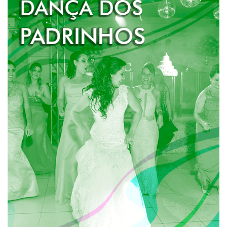
DANÇA DOS PADRINHOS
Quando os noivos querem dividir a pista com os
padrinhos e madrinhas e dar aquele show.
Geralmente os padrinhos e madrinhas entram na pista
para acompanhar os noivos após a primeira dança
dos recém-casados e juntos todos executam
coreografias inusitadas e divertidas em um pot-pourri
de músicas por eles escolhidas.
SAIBA MAIS