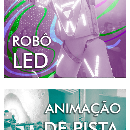
Com mais de 2 metros e vinte de altura o Robô de LED
chega na pista causando impacto, não tem como ele
passar despercebido!
Um robô gigante que dança, é iluminado e solta
fumaça. É muito irado. A hora do robô é um agito só!
SAIBA MAIS
ANIMAÇÃO DE PISTA