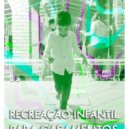
RECREAÇÃO INFANTIL EM
CASAMENTOS
Um espaço inteiramente desenvolvido para os seus
pequenos convidados com uma equipe especializada
que cuidará deles com muito carinho durante todo o
evento.
Jogos, brincadeiras e atividades são realizadas
com as crianças nesse espaço kids que é super
agradável e aconchegante para os pequeninos.
SAIBA MAIS