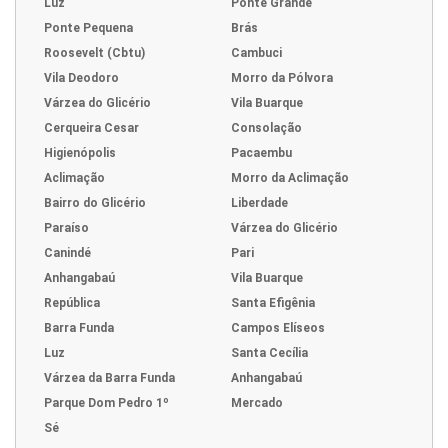
Luz
Ponte Grande
Ponte Pequena
Brás
Roosevelt (Cbtu)
Cambuci
Vila Deodoro
Morro da Pólvora
Várzea do Glicério
Vila Buarque
Cerqueira Cesar
Consolação
Higienópolis
Pacaembu
Aclimação
Morro da Aclimação
Bairro do Glicério
Liberdade
Paraíso
Várzea do Glicério
Canindé
Pari
Anhangabaú
Vila Buarque
República
Santa Efigênia
Barra Funda
Campos Elíseos
Luz
Santa Cecília
Várzea da Barra Funda
Anhangabaú
Parque Dom Pedro 1º
Mercado
Sé