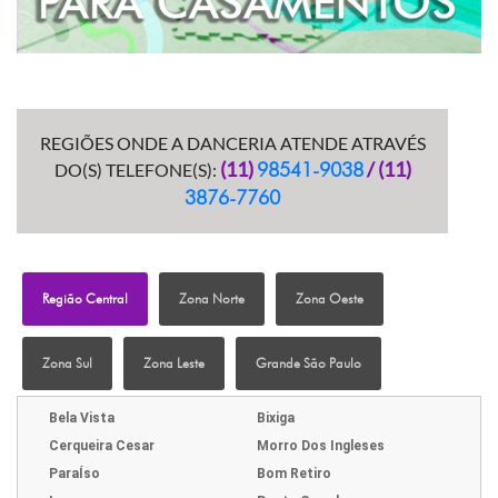
REGIÕES ONDE A DANCERIA ATENDE ATRAVÉS
(11)
/ (11)
98541-9038
DO(S) TELEFONE(S):
3876-7760
Região Central
Zona Norte
Zona Oeste
Zona Sul
Zona Leste
Grande São Paulo
Bela Vista
Bixiga
Cerqueira Cesar
Morro Dos Ingleses
ParaÍso
Bom Retiro