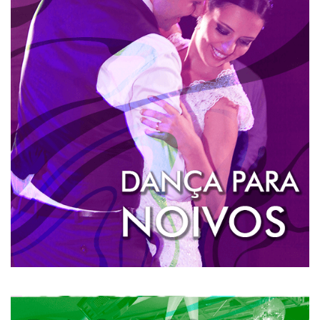
DANÇA DOS NOIVOS
A dança dos noivos é a primeira dança dos recém-
casados. É algo tradicional que com o passar dos
anos se reinventou. Os noivos foram ficando mais
ousados, diversos ritmos e coreografias agora fazem
parte dos possíveis repertório de dança dos noivos.
SAIBA MAIS