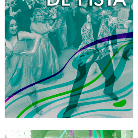
Uma equipe especializada de animadancers abre a
pista da sua festa e coloca todos os seus convidados
para dançar!
Ninguém fica parado e a pista permanece sempre
cheia! Além de quebrar aquele gelo inicial de qualquer
evento, os animadancers garantem o sucesso no
quesito animação da sua festa!
Para mais informações, entre em contato com a
gente!
SAIBA MAIS