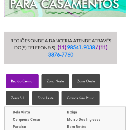
REGIÕES ONDE A DANCERIA ATENDE ATRAVÉS
(11)
/ (11)
98541-9038
DO(S) TELEFONE(S):
3876-7760
Região Central
Zona Norte
Zona Oeste
Zona Sul
Zona Leste
Grande São Paulo
Bela Vista
Bixiga
Cerqueira Cesar
Morro Dos Ingleses
ParaÍso
Bom Retiro