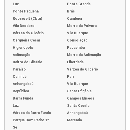
Luz
Ponte Grande
Ponte Pequena
Brás
Roosevelt (Cbtu)
Cambuci
Vila Deodoro
Morro da Pólvora
Várzea do Glicério
Vila Buarque
Cerqueira Cesar
Consolação
Higienópolis
Pacaembu
Aclimação
Morro da Aclimação
Bairro do Glicério
Liberdade
Paraíso
Várzea do Glicério
Canindé
Pari
Anhangabaú
Vila Buarque
República
Santa Efigênia
Barra Funda
Campos Elíseos
Luz
Santa Cecília
Várzea da Barra Funda
Anhangabaú
Parque Dom Pedro 1º
Mercado
Sé