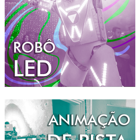
Com mais de 2 metros e vinte de altura o Robô de LED
chega na pista causando impacto, não tem como ele
passar despercebido!
Um robô gigante que dança, é iluminado e solta
fumaça. É muito irado. A hora do robô é um agito só!
SAIBA MAIS
ANIMAÇÃO DE PISTA