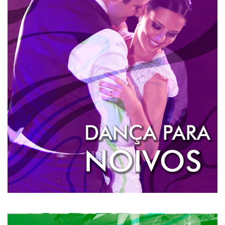
DANÇA DOS NOIVOS
A dança dos noivos é a primeira dança dos recém-
casados. É algo tradicional que com o passar dos
anos se reinventou. Os noivos foram ficando mais
ousados, diversos ritmos e coreografias agora fazem
parte dos possíveis repertório de dança dos noivos.
SAIBA MAIS