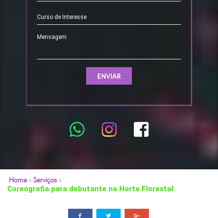
Home
»
Serviços
»
Coreografia para debutante no Horto Florestal