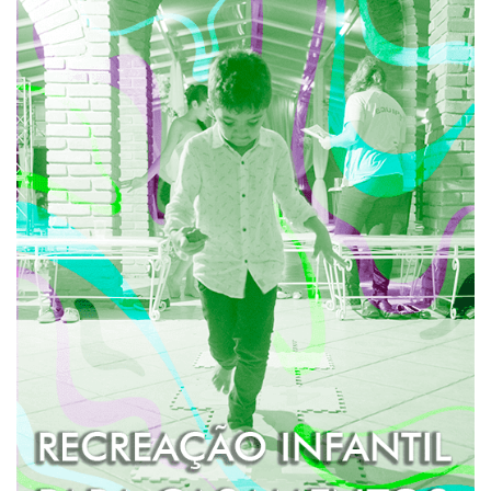
RECREAÇÃO INFANTIL EM
CASAMENTOS
Um espaço inteiramente desenvolvido para os seus
pequenos convidados com uma equipe especializada
que cuidará deles com muito carinho durante todo o
evento.
Jogos, brincadeiras e atividades são realizadas
com as crianças nesse espaço kids que é super
agradável e aconchegante para os pequeninos.
SAIBA MAIS