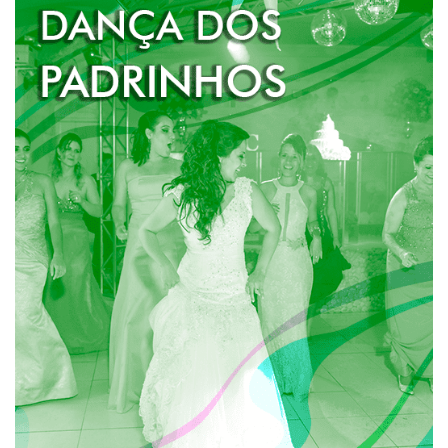
DANÇA DOS PADRINHOS
Quando os noivos querem dividir a pista com os
padrinhos e madrinhas e dar aquele show.
Geralmente os padrinhos e madrinhas entram na pista
para acompanhar os noivos após a primeira dança
dos recém-casados e juntos todos executam
coreografias inusitadas e divertidas em um pot-pourri
de músicas por eles escolhidas.
SAIBA MAIS