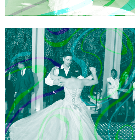
DANÇA DA DEBUTANTE
A palavra debutante tem origem no francês e significa
“nova mulher”. É a transição para a amadurecência,
deixando pra traz a menina e transformando- se em
mulher. E essa transformação deve ser marcante. Deve
ser especial. E deve chamar a atenção de todos para
você: menina mulher.