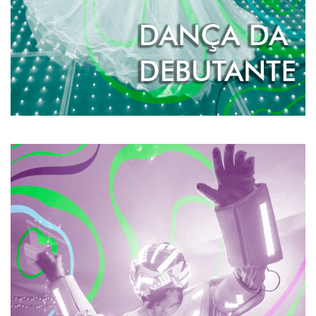
SAIBA MAIS
ROBÔ DE LED
O Robô de LED é a atração ideal para deixar
inesquecível a pista de dança da sua festa. Todos vão
querer dançar e tirar fotos com um de nossos Robôzões
de LED.