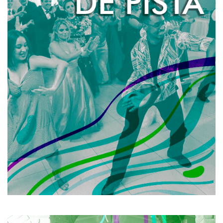
Uma equipe especializada de animadancers abre a
pista da sua festa e coloca todos os seus convidados
para dançar!
Ninguém fica parado e a pista permanece sempre
cheia! Além de quebrar aquele gelo inicial de qualquer
evento, os animadancers garantem o sucesso no
quesito animação da sua festa!
Para mais informações, entre em contato com a
gente!
SAIBA MAIS